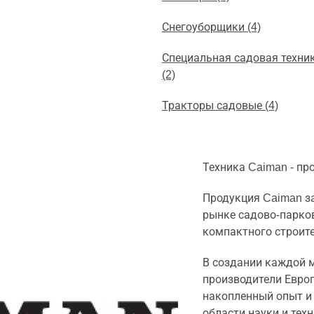
Снегоуборщики (4)
Специальная садовая техни
(2)
Тракторы садовые (4)
Техника Caiman - пр
Продукция Caiman з
рынке садово-парков
компактного строит
В создании каждой 
производители Евро
накопленный опыт и
области науки и техн