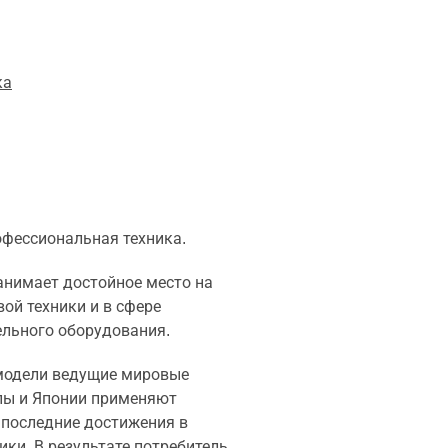
ка
офессиональная техника.
анимает достойное место на
ой техники и в сфере
ельного оборудования.
модели ведущие мировые
пы и Японии применяют
 последние достижения в
ики. В результате потребитель