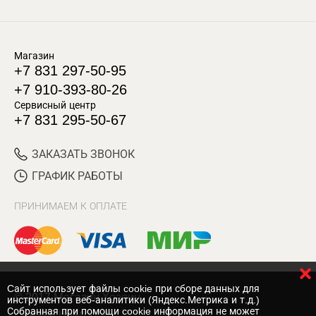
Магазин
+7 831 297-50-95
+7 910-393-80-26
Сервисный центр
+7 831 295-50-67
ЗАКАЗАТЬ ЗВОНОК
ГРАФИК РАБОТЫ
ПРИНИМАЕМ К ОПЛАТЕ
Cайт использует файлы cookie при сборе данных для
© 2017 Магазин Хозяин
инструментов веб-аналитики (Яндекс.Метрика и т.д.)
Собранная при помощи cookie информация не может
Нижний Новгород