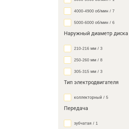
4000-4900 об/мин
/
7
5000-6000 об/мин
/
6
Наружный диаметр диска
210-216 мм
/
3
250-260 мм
/
8
305-315 мм
/
3
Тип электродвигателя
коллекторный
/
5
Передача
зубчатая
/
1