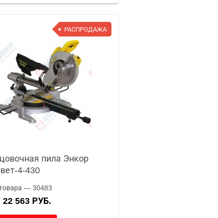
РАСПРОДАЖА
цовочная пила Энкор
вет-4-430
товара — 30483
22 563 РУБ.
А