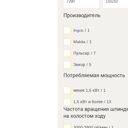
Производитель
Ingco
/
1
Makita
/
1
Пульсар
/
7
Энкор
/
5
Потребляемая мощность
менее 1,5 кВт
/
1
1,5 кВт и более
/
13
Частота вращения шпинд
на холостом ходу
3000-3900 об/мин
/
1