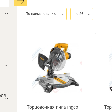
По наименованию
по 26
еля
Торцовочная пила Ingco
Тор