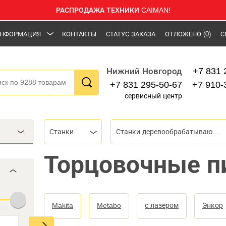
РАСПРОДАЖА ТЕХНИКИ CAIMAN!
НФОРМАЦИЯ
КОНТАКТЫ
СТАТУС ЗАКАЗА
ОТЛОЖЕНО
(0)
С
+7 831 
Нижний Новгород
+7 831 295-50-67
+7 910-
сервисный центр
Станки
Станки деревообрабатывающие
Торцовочные п
Makita
Metabo
с лазером
Энкор