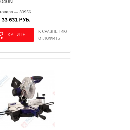
1040N
товара — 30956
33 631 РУБ.
А
К СРАВНЕНИЮ
КУПИТЬ
ОТЛОЖИТЬ