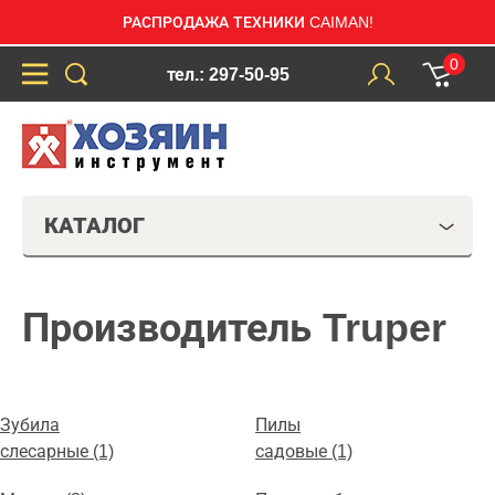
РАСПРОДАЖА ТЕХНИКИ CAIMAN!
0
тел.: 297-50-95
КАТАЛОГ
Производитель Truper
Зубила
Пилы
слесарные (1)
садовые (1)