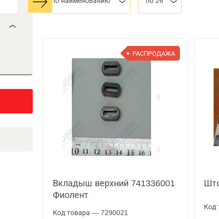
По наименованию
по 26
РАСПРОДАЖА
Вкладыш верхний 741336001
Што
Фиолент
Код 
Код товара — 7290021