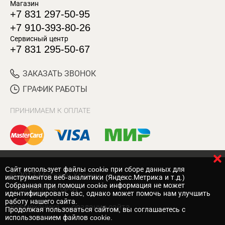
Магазин
+7 831 297-50-95
+7 910-393-80-26
Сервисный центр
+7 831 295-50-67
ЗАКАЗАТЬ ЗВОНОК
ГРАФИК РАБОТЫ
ПРИНИМАЕМ К ОПЛАТЕ
Cайт использует файлы cookie при сборе данных для
© 2017 Магазин Хозяин
инструментов веб-аналитики (Яндекс.Метрика и т.д.)
Собранная при помощи cookie информация не может
Нижний Новгород
идентифицировать вас, однако может помочь нам улучшить
работу нашего сайта.
Вебмеханика
— создание сайта
Продолжая пользоваться сайтом, вы соглашаетесь с
использованием файлов cookie.