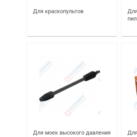
Для краскопультов
Для
пил
Для моек высокого давления
Для