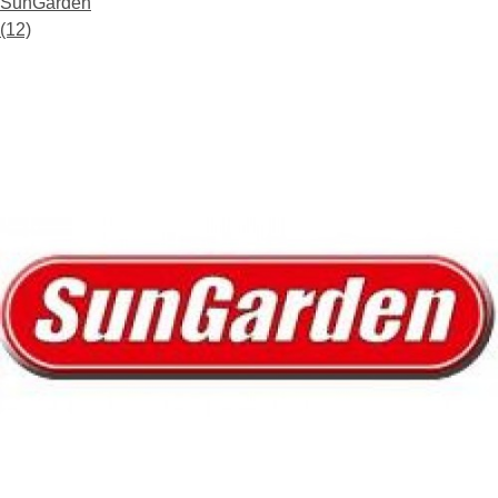
SunGarden
(12)