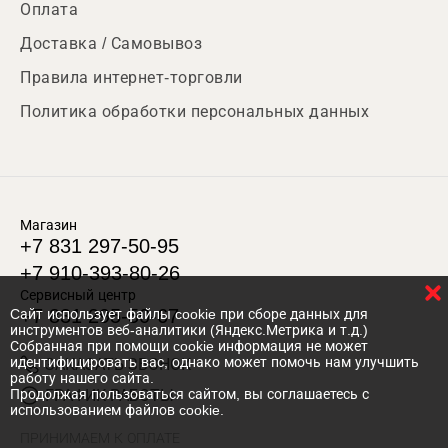
Оплата
Доставка / Самовывоз
Правила интернет-торговли
Политика обработки персональных данных
Магазин
+7 831 297-50-95
+7 910-393-80-26
Сервисный центр
+7 831 295-50-67
Cайт использует файлы cookie при сборе данных для
инструментов веб-аналитики (Яндекс.Метрика и т.д.)
Собранная при помощи cookie информация не может
идентифицировать вас, однако может помочь нам улучшить
ЗАКАЗАТЬ ЗВОНОК
работу нашего сайта.
Продолжая пользоваться сайтом, вы соглашаетесь с
ГРАФИК РАБОТЫ
использованием файлов cookie.
ПРИНИМАЕМ К ОПЛАТЕ