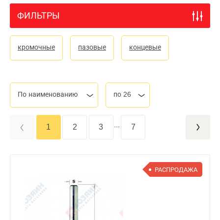
ФИЛЬТРЫ
кромочные
пазовые
концевые
По наименованию
по 26
...
1
2
3
7
РАСПРОДАЖА