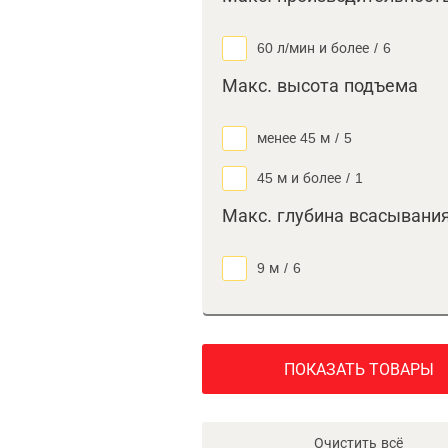
60 л/мин и более
/
6
Макс. высота подъема
менее 45 м
/
5
45 м и более
/
1
Макс. глубина всасывани
9 м
/
6
ПОКАЗАТЬ ТОВАРЫ
Очистить всё