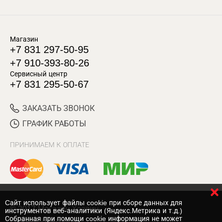
Магазин
+7 831 297-50-95
+7 910-393-80-26
Сервисный центр
+7 831 295-50-67
ЗАКАЗАТЬ ЗВОНОК
ГРАФИК РАБОТЫ
ПРИНИМАЕМ К ОПЛАТЕ
Cайт использует файлы cookie при сборе данных для
© 2017 Магазин Хозяин
инструментов веб-аналитики (Яндекс.Метрика и т.д.)
Собранная при помощи cookie информация не может
Нижний Новгород