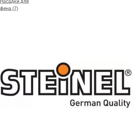
Насадки для
фена (7)