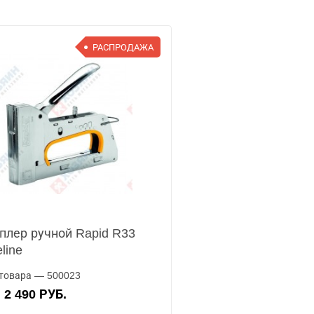
РАСПРОДАЖА
плер ручной Rapid R33
eline
товара — 500023
2 490 РУБ.
А