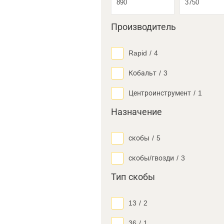
Производитель
Rapid
/
4
Кобальт
/
3
Центроинструмент
/
1
Назначение
скобы
/
5
скобы/гвозди
/
3
Тип скобы
13
/
2
36
/
1