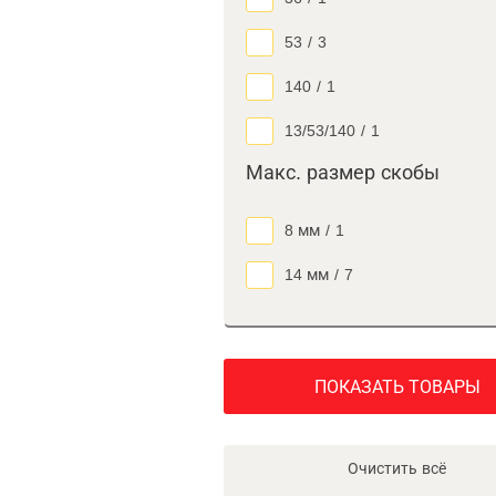
53
/
3
140
/
1
13/53/140
/
1
Макс. размер скобы
8 мм
/
1
14 мм
/
7
ПОКАЗАТЬ ТОВАРЫ
Очистить всё