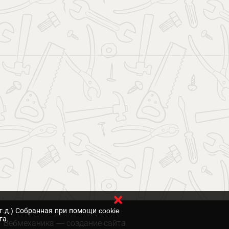
т.д.) Собранная при помощи cookie
та.
Вебмеханика
— создание сайта