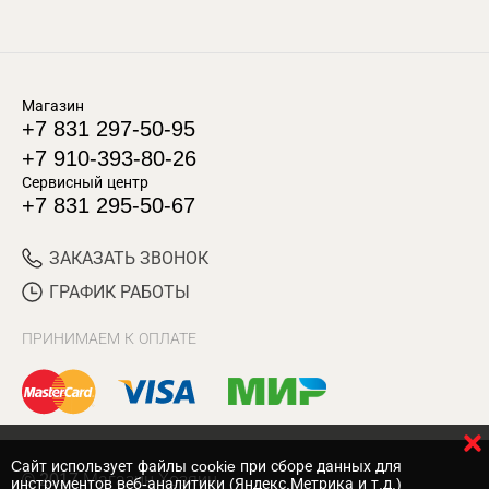
Магазин
+7 831 297-50-95
+7 910-393-80-26
Сервисный центр
+7 831 295-50-67
ЗАКАЗАТЬ ЗВОНОК
ГРАФИК РАБОТЫ
ПРИНИМАЕМ К ОПЛАТЕ
Cайт использует файлы cookie при сборе данных для
© 2017 Магазин Хозяин
инструментов веб-аналитики (Яндекс.Метрика и т.д.)