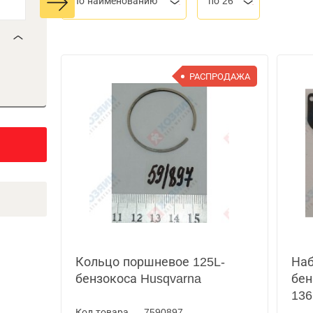
По наименованию
по 26
РАСПРОДАЖА
Кольцо поршневое 125L-
Наб
бензокоса Husqvarna
бен
136
Код товара — 7590897