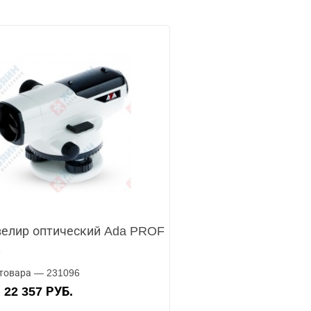
елир оптический Ada PROF
2
товара — 231096
22 357 РУБ.
А