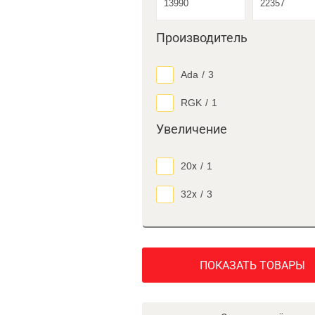
Производитель
Ada
/
3
RGK
/
1
Увеличение
20х
/
1
32х
/
3
ПОКАЗАТЬ ТОВАРЫ