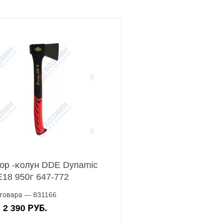
ор -колун DDE Dynamic
18 950г 647-772
товара — 831166
2 390 РУБ.
А