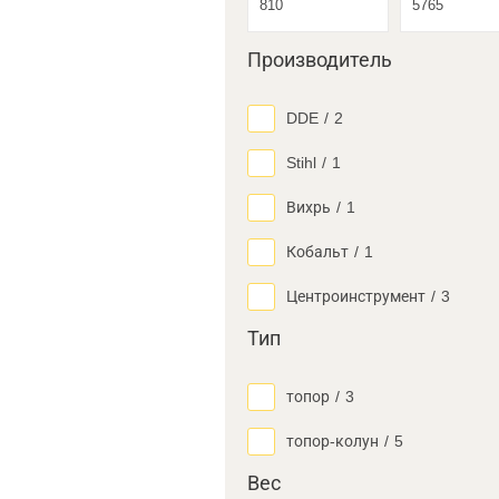
Производитель
DDE
/
2
Stihl
/
1
Вихрь
/
1
Кобальт
/
1
Центроинструмент
/
3
Тип
топор
/
3
топор-колун
/
5
Вес