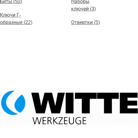
Биты (50)
Наборы
ключей (3)
Ключи Г-
образные (22)
Отвертки (5)