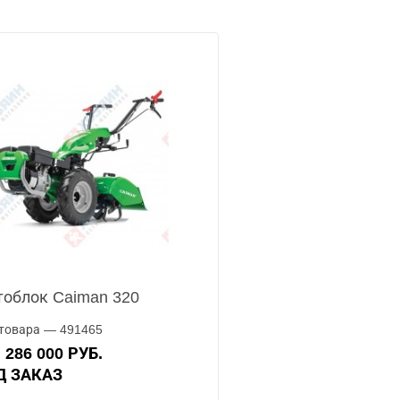
облок Caiman 320
товара — 491465
286 000 РУБ.
А
ОД ЗАКАЗ