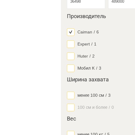
Производитель
Caiman
/
6
Expert
/
1
Huter
/
2
Мобил К
/
3
Ширина захвата
менее 100 см
/
3
100 см и более
/
0
Вес
менее 100 кг
/
5