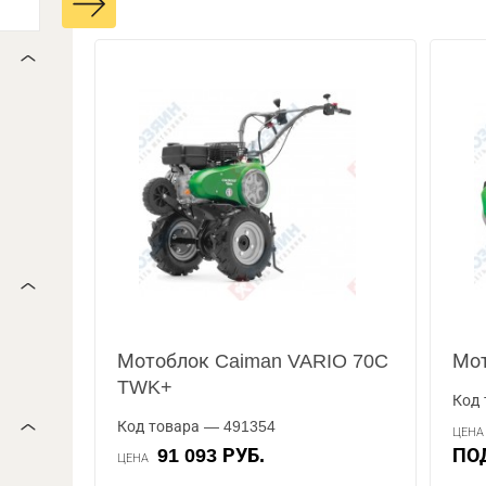
Мотоблок Caiman VARIO 70C
Мот
TWK+
Код 
Код товара — 491354
ЦЕН
91 093 РУБ.
П
ЦЕНА