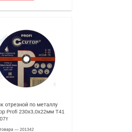
к отрезной по металлу
op Profi 230х3,0х22мм T41
07т
товара — 201342