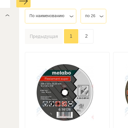
По наименованию
по 26
1
2
Предыдущая