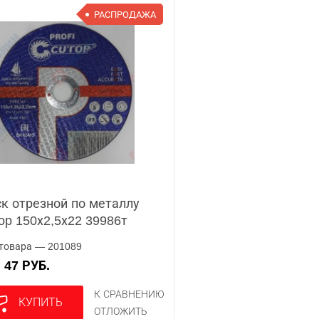
РАСПРОДАЖА
к отрезной по металлу
op 150х2,5х22 39986т
товара — 201089
47 РУБ.
А
К СРАВНЕНИЮ
КУПИТЬ
ОТЛОЖИТЬ