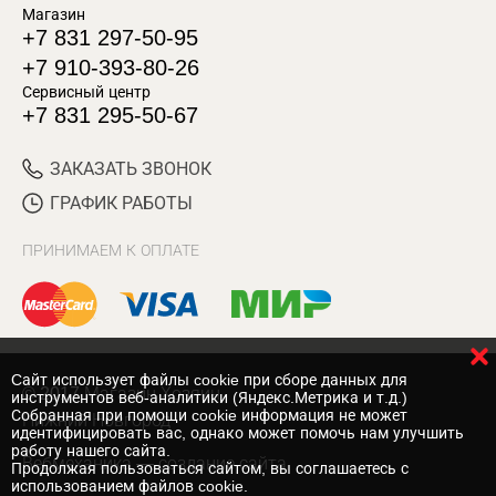
Магазин
+7 831 297-50-95
+7 910-393-80-26
Сервисный центр
+7 831 295-50-67
ЗАКАЗАТЬ ЗВОНОК
ГРАФИК РАБОТЫ
ПРИНИМАЕМ К ОПЛАТЕ
Cайт использует файлы cookie при сборе данных для
© 2017 Магазин Хозяин
инструментов веб-аналитики (Яндекс.Метрика и т.д.)
Собранная при помощи cookie информация не может
Нижний Новгород
идентифицировать вас, однако может помочь нам улучшить
работу нашего сайта.
Вебмеханика
— создание сайта
Продолжая пользоваться сайтом, вы соглашаетесь с
использованием файлов cookie.