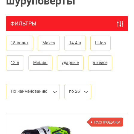
шуруповерты
ФИЛЬТРЫ
18 вольт
Makita
14.4 в
Li-Ion
12 в
Metabo
ударные
в кейсе
По наименованию
по 26
РАСПРОДАЖА