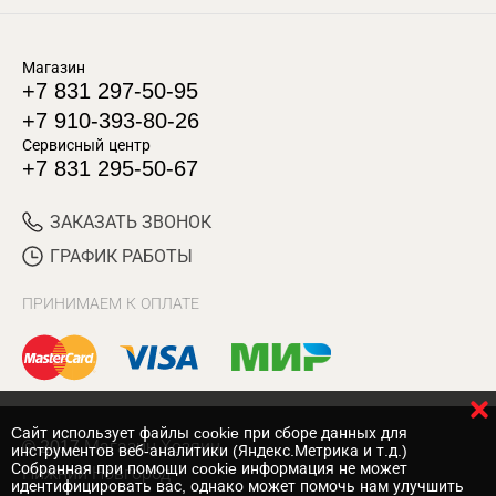
Магазин
+7 831 297-50-95
+7 910-393-80-26
Сервисный центр
+7 831 295-50-67
ЗАКАЗАТЬ ЗВОНОК
ГРАФИК РАБОТЫ
ПРИНИМАЕМ К ОПЛАТЕ
Cайт использует файлы cookie при сборе данных для
© 2017 Магазин Хозяин
инструментов веб-аналитики (Яндекс.Метрика и т.д.)
Собранная при помощи cookie информация не может
Нижний Новгород
идентифицировать вас, однако может помочь нам улучшить