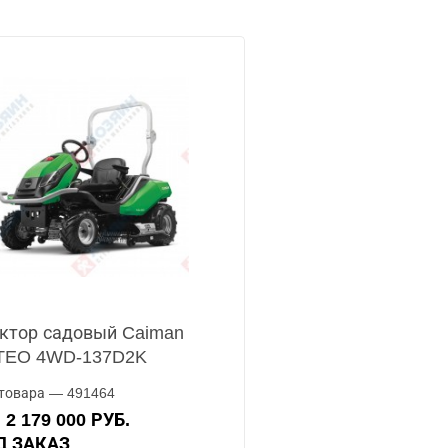
ктор садовый Caiman
TEO 4WD-137D2K
товара — 491464
2 179 000 РУБ.
А
ОД ЗАКАЗ