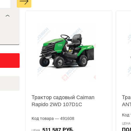
Трактор садовый Caiman
Тра
Rapido 2WD 107D1C
AN
Код 
Код товара — 491608
ЦЕН
511 587 РУБ.
П
ЦЕНА