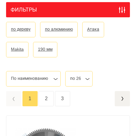
ФИЛЬТРЫ
по дереву
по алюминию
Атака
Makita
190 мм
По наименованию
по 26
1
2
3