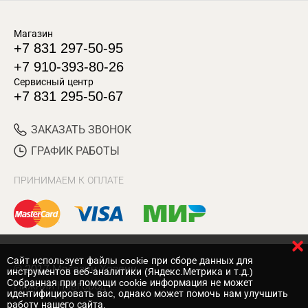
Магазин
+7 831 297-50-95
+7 910-393-80-26
Сервисный центр
+7 831 295-50-67
ЗАКАЗАТЬ ЗВОНОК
ГРАФИК РАБОТЫ
ПРИНИМАЕМ К ОПЛАТЕ
Cайт использует файлы cookie при сборе данных для
© 2017 Магазин Хозяин
инструментов веб-аналитики (Яндекс.Метрика и т.д.)
Собранная при помощи cookie информация не может
Нижний Новгород
идентифицировать вас, однако может помочь нам улучшить
работу нашего сайта.