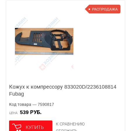
РАСПРОДАЖА
Кожух к компрессору 833020D/2236108814
Fubag
Код товара — 7590817
539 РУБ.
ЦЕНА
К СРАВНЕНИЮ
КУПИТЬ