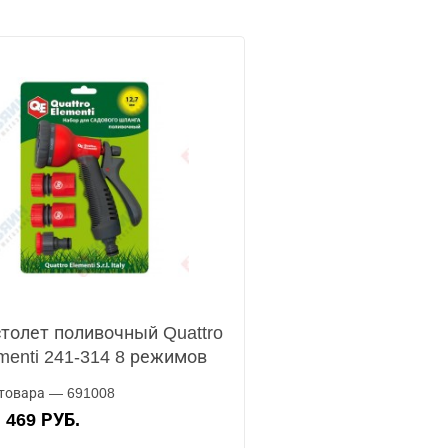
толет поливочный Quattro
menti 241-314 8 режимов
товара — 691008
469 РУБ.
А