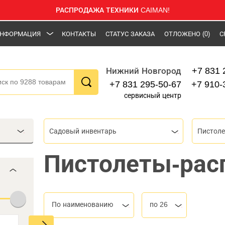
РАСПРОДАЖА ТЕХНИКИ CAIMAN!
НФОРМАЦИЯ
КОНТАКТЫ
СТАТУС ЗАКАЗА
ОТЛОЖЕНО
(0)
С
+7 831 
Нижний Новгород
+7 831 295-50-67
+7 910-
сервисный центр
Садовый инвентарь
Пистол
Пистолеты-рас
По наименованию
по 26