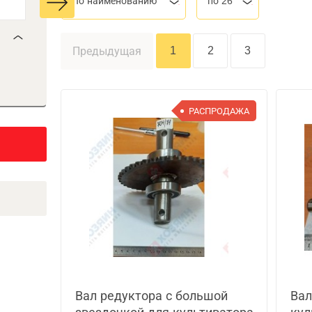
По наименованию
по 26
1
2
3
Предыдущая
РАСПРОДАЖА
Вал редуктора с большой
Вал