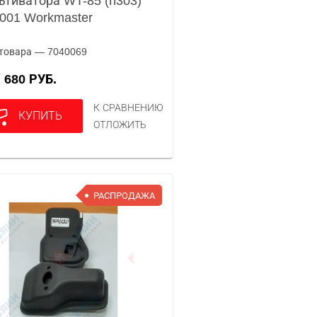
ьтиватора WT-85 (п303)
001 Workmaster
товара — 7040069
680 РУБ.
А
К СРАВНЕНИЮ
КУПИТЬ
ОТЛОЖИТЬ
РАСПРОДАЖА