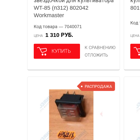
звездочкой для культиватора
кул
WT-85 (п312) 802042
801
Workmaster
Код 
Код товара — 7040071
1 310 РУБ.
ЦЕНА
ЦЕН
К СРАВНЕНИЮ
КУПИТЬ
ОТЛОЖИТЬ
РАСПРОДАЖА