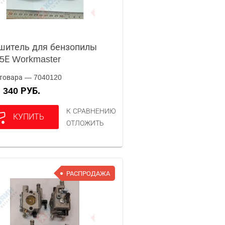
шитель для бензопилы
5Е Workmaster
товара — 7040120
340 РУБ.
А
К СРАВНЕНИЮ
КУПИТЬ
ОТЛОЖИТЬ
РАСПРОДАЖА