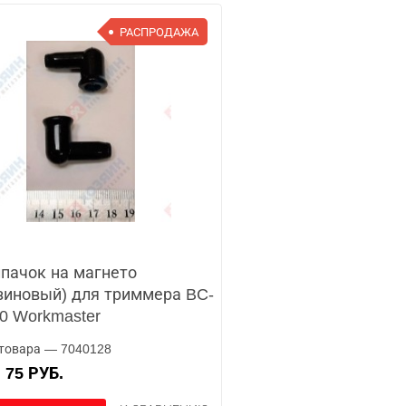
РАСПРОДАЖА
пачок на магнето
зиновый) для триммера BC-
0 Workmaster
товара — 7040128
75 РУБ.
А