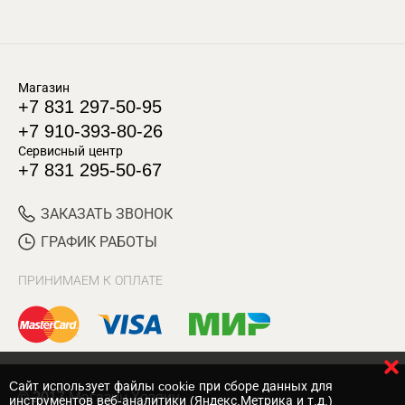
Магазин
+7 831 297-50-95
+7 910-393-80-26
Сервисный центр
+7 831 295-50-67
ЗАКАЗАТЬ ЗВОНОК
ГРАФИК РАБОТЫ
ПРИНИМАЕМ К ОПЛАТЕ
Cайт использует файлы cookie при сборе данных для
© 2017 Магазин Хозяин
инструментов веб-аналитики (Яндекс.Метрика и т.д.)