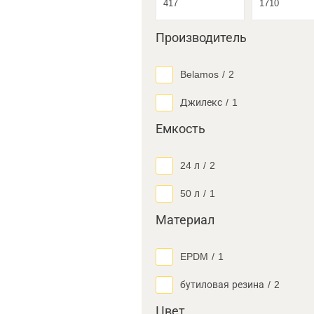
Производитель
Belamos
/
2
Джилекс
/
1
Емкость
24 л
/
2
50 л
/
1
Материал
EPDM
/
1
бутиловая резина
/
2
Цвет