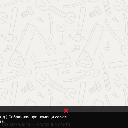
т.д.) Собранная при помощи cookie
та.
Вебмеханика
— создание сайта