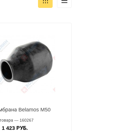
брана Belamos M50
товара — 160267
1 423 РУБ.
А