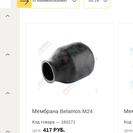
По наименованию
по 26
Мембрана Belamos M24
Мем
Код товара — 160271
Код 
417 РУБ.
ЦЕНА
ЦЕН