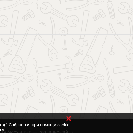
т.д.) Собранная при помощи cookie
та.
Вебмеханика
— создание сайта