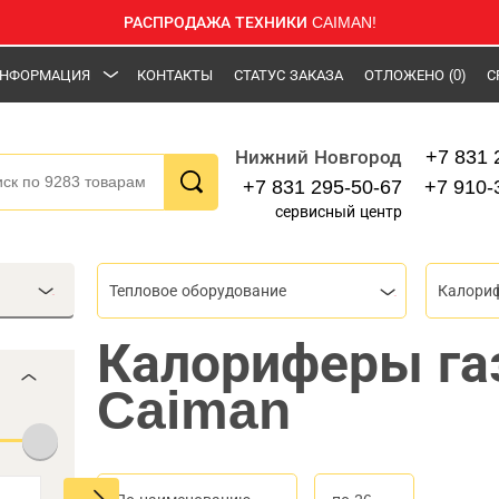
РАСПРОДАЖА ТЕХНИКИ CAIMAN!
НФОРМАЦИЯ
КОНТАКТЫ
СТАТУС ЗАКАЗА
ОТЛОЖЕНО
(0)
С
+7 831 
Нижний Новгород
+7 831 295-50-67
+7 910-
сервисный центр
Тепловое оборудование
Калори
Калориферы га
Caiman