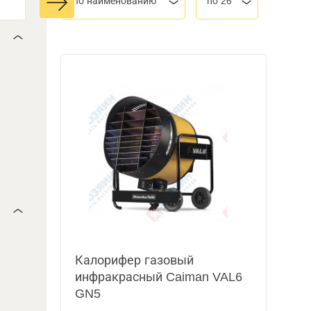
По наименованию
по 26
Калорифер газовый
инфракрасный Caiman VAL6
GN5