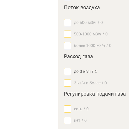
Поток воздуха
до 500 м3/ч
/
0
500-1000 м3/ч
/
0
более 1000 м3/ч
/
0
Расход газа
до 3 кг/ч
/
1
3 кг/ч и более
/
0
Регулировка подачи газа
есть
/
0
нет
/
0