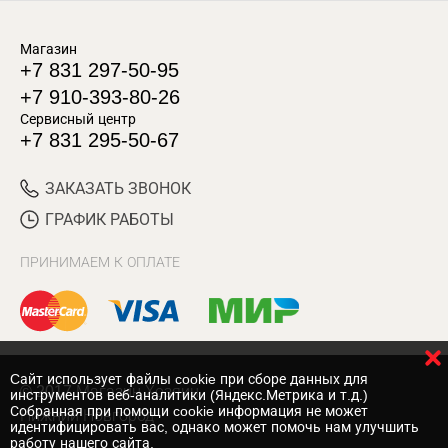
Магазин
+7 831 297-50-95
+7 910-393-80-26
Сервисный центр
+7 831 295-50-67
ЗАКАЗАТЬ ЗВОНОК
ГРАФИК РАБОТЫ
ПРИНИМАЕМ К ОПЛАТЕ
Cайт использует файлы cookie при сборе данных для
© 2017 Магазин Хозяин
инструментов веб-аналитики (Яндекс.Метрика и т.д.)
Собранная при помощи cookie информация не может
Нижний Новгород
идентифицировать вас, однако может помочь нам улучшить
работу нашего сайта.