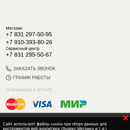
Магазин
+7 831 297-50-95
+7 910-393-80-26
Сервисный центр
+7 831 295-50-67
ЗАКАЗАТЬ ЗВОНОК
ГРАФИК РАБОТЫ
ПРИНИМАЕМ К ОПЛАТЕ
Cайт использует файлы cookie при сборе данных для
© 2017 Магазин Хозяин
инструментов веб-аналитики (Яндекс.Метрика и т.д.)