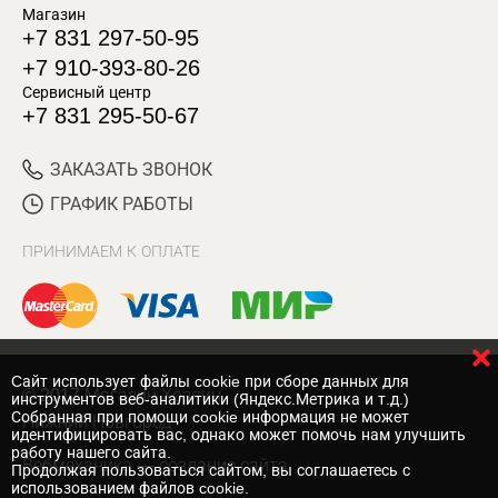
Магазин
+7 831 297-50-95
+7 910-393-80-26
Сервисный центр
+7 831 295-50-67
ЗАКАЗАТЬ ЗВОНОК
ГРАФИК РАБОТЫ
ПРИНИМАЕМ К ОПЛАТЕ
Cайт использует файлы cookie при сборе данных для
© 2017 Магазин Хозяин
инструментов веб-аналитики (Яндекс.Метрика и т.д.)
Собранная при помощи cookie информация не может
Нижний Новгород
идентифицировать вас, однако может помочь нам улучшить
работу нашего сайта.
Вебмеханика
— создание сайта
Продолжая пользоваться сайтом, вы соглашаетесь с
использованием файлов cookie.