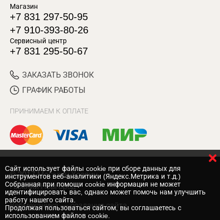
Магазин
+7 831 297-50-95
+7 910-393-80-26
Сервисный центр
+7 831 295-50-67
ЗАКАЗАТЬ ЗВОНОК
ГРАФИК РАБОТЫ
ПРИНИМАЕМ К ОПЛАТЕ
Cайт использует файлы cookie при сборе данных для
© 2017 Магазин Хозяин
инструментов веб-аналитики (Яндекс.Метрика и т.д.)
Собранная при помощи cookie информация не может
Нижний Новгород
идентифицировать вас, однако может помочь нам улучшить
работу нашего сайта.
Вебмеханика
— создание сайта
Продолжая пользоваться сайтом, вы соглашаетесь с
использованием файлов cookie.