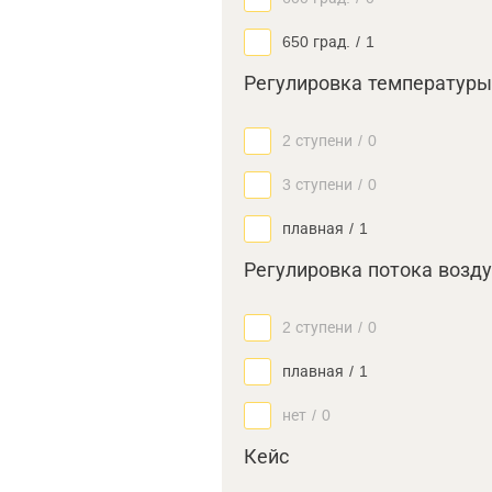
650 град.
/
1
Регулировка температуры
2 ступени
/
0
3 ступени
/
0
плавная
/
1
Регулировка потока возд
2 ступени
/
0
плавная
/
1
нет
/
0
Кейс