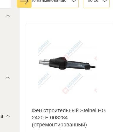
По наименованию
по 26
Фен строительный Steinel HG
ха
2420 E 008284
(отремонтированный)