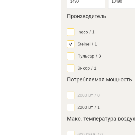
Производитель
Ingco
/
1
Steinel
/
1
Пульсар
/
3
Энкор
/
1
Потребляемая мощность
2000 Вт
/
0
2200 Вт
/
1
Макс. температура возду
600 град.
/
0