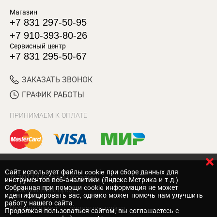
Магазин
+7 831 297-50-95
+7 910-393-80-26
Сервисный центр
+7 831 295-50-67
ЗАКАЗАТЬ ЗВОНОК
ГРАФИК РАБОТЫ
ПРИНИМАЕМ К ОПЛАТЕ
Cайт использует файлы cookie при сборе данных для
© 2017 Магазин Хозяин
инструментов веб-аналитики (Яндекс.Метрика и т.д.)
Собранная при помощи cookie информация не может
Нижний Новгород
идентифицировать вас, однако может помочь нам улучшить
работу нашего сайта.
Вебмеханика
— создание сайта
Продолжая пользоваться сайтом, вы соглашаетесь с