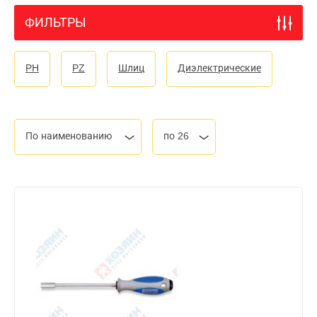
ФИЛЬТРЫ
PH
PZ
Шлиц
Диэлектрические
По наименованию
по 26