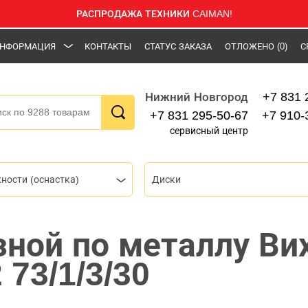
РАСПРОДАЖА ТЕХНИКИ CAIMAN!
НФОРМАЦИЯ
КОНТАКТЫ
СТАТУС ЗАКАЗА
ОТЛОЖЕНО
(0)
С
+7 831 
Нижний Новгород
+7 831 295-50-67
+7 910-
сервисный центр
ности (оснастка)
Диски
зной по металлу Ви
 73/1/3/30