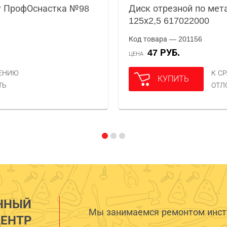
у ПрофОснастка №98
Диск отрезной по мета
125х2,5 617022000
Код товара — 201156
47 РУБ.
ЦЕНА
НЕНИЮ
К С
КУПИТЬ
ТЬ
ОТЛ
ННЫЙ
Мы занимаемся ремонтом инстр
ЕНТР