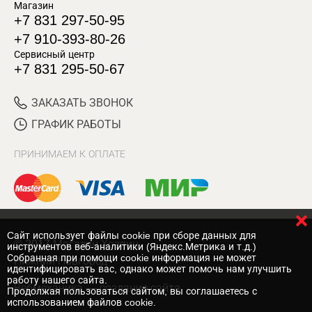
Магазин
+7 831 297-50-95
+7 910-393-80-26
Сервисный центр
+7 831 295-50-67
ЗАКАЗАТЬ ЗВОНОК
ГРАФИК РАБОТЫ
ПРИНИМАЕМ К ОПЛАТЕ
Cайт использует файлы cookie при сборе данных для
© 2017 Магазин Хозяин
инструментов веб-аналитики (Яндекс.Метрика и т.д.)
Собранная при помощи cookie информация не может
Нижний Новгород
идентифицировать вас, однако может помочь нам улучшить
работу нашего сайта.
Вебмеханика
— создание сайта
Продолжая пользоваться сайтом, вы соглашаетесь с
использованием файлов cookie.