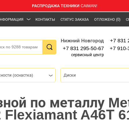
РАСПРОДАЖА ТЕХНИКИ CAIMAN!
НФОРМАЦИЯ
КОНТАКТЫ
СТАТУС ЗАКАЗА
ОТЛОЖЕНО
(0)
С
+7 831 
Нижний Новгород
+7 831 295-50-67
+7 910-
сервисный центр
ности (оснастка)
Диски
зной по металлу Me
2 Flexiamant A46Т 