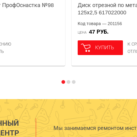
у ПрофОснастка №98
Диск отрезной по мета
125х2,5 617022000
Код товара — 201156
47 РУБ.
ЦЕНА
НЕНИЮ
К С
КУПИТЬ
ТЬ
ОТЛ
ННЫЙ
Мы занимаемся ремонтом инстр
ЕНТР