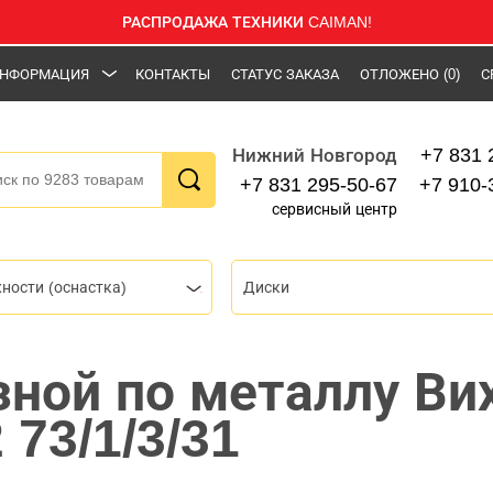
РАСПРОДАЖА ТЕХНИКИ CAIMAN!
НФОРМАЦИЯ
КОНТАКТЫ
СТАТУС ЗАКАЗА
ОТЛОЖЕНО
(0)
С
+7 831 
Нижний Новгород
+7 831 295-50-67
+7 910-
сервисный центр
ности (оснастка)
Диски
зной по металлу Ви
 73/1/3/31