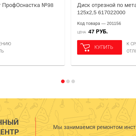
у ПрофОснастка №98
Диск отрезной по мета
125х2,5 617022000
Код товара — 201156
47 РУБ.
ЦЕНА
НЕНИЮ
К С
КУПИТЬ
ТЬ
ОТЛ
ННЫЙ
Мы занимаемся ремонтом инстр
ЕНТР