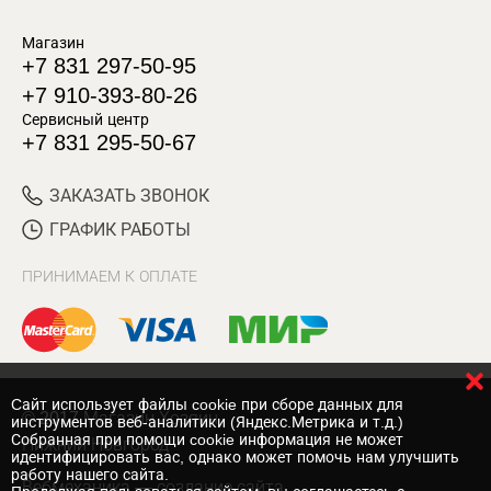
Магазин
+7 831 297-50-95
+7 910-393-80-26
Сервисный центр
+7 831 295-50-67
ЗАКАЗАТЬ ЗВОНОК
ГРАФИК РАБОТЫ
ПРИНИМАЕМ К ОПЛАТЕ
Cайт использует файлы cookie при сборе данных для
© 2017 Магазин Хозяин
инструментов веб-аналитики (Яндекс.Метрика и т.д.)
Собранная при помощи cookie информация не может
Нижний Новгород
идентифицировать вас, однако может помочь нам улучшить
работу нашего сайта.
Вебмеханика
— создание сайта