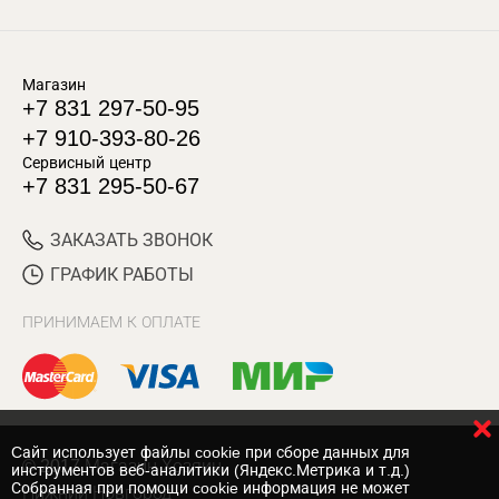
Магазин
+7 831 297-50-95
+7 910-393-80-26
Сервисный центр
+7 831 295-50-67
ЗАКАЗАТЬ ЗВОНОК
ГРАФИК РАБОТЫ
ПРИНИМАЕМ К ОПЛАТЕ
Cайт использует файлы cookie при сборе данных для
© 2017 Магазин Хозяин
инструментов веб-аналитики (Яндекс.Метрика и т.д.)
Собранная при помощи cookie информация не может
Нижний Новгород