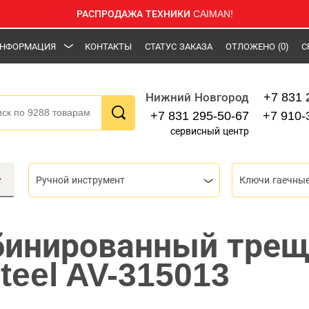
РАСПРОДАЖА ТЕХНИКИ CAIMAN!
НФОРМАЦИЯ
КОНТАКТЫ
СТАТУС ЗАКАЗА
ОТЛОЖЕНО
(0)
С
+7 831 
Нижний Новгород
+7 831 295-50-67
+7 910-
сервисный центр
Ручной инструмент
Ключи гаечны
бинированный тре
teel AV-315013