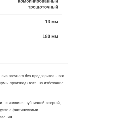
комбинированный
трещоточный
13 мм
180 мм
юча гаечного без предварительного
ирмы-производителя. Во избежание
 не является публичной офертой,
дукте с фактическими
вления.