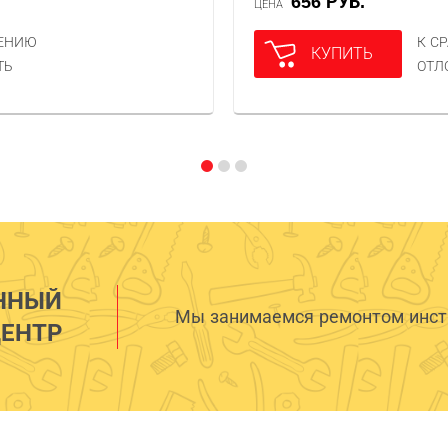
656 РУБ.
ЦЕНА
НЕНИЮ
К С
КУПИТЬ
ТЬ
ОТЛ
ННЫЙ
Мы занимаемся ремонтом инстр
ЕНТР