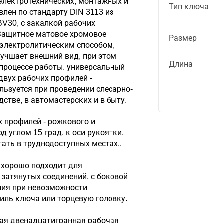
электротехнических, монтажных и
Тип ключа
влен по стандарту DIN 3113 из
V30, с закалкой рабочих
 Защитное матовое хромовое
Размер
 электролитическим способом,
лучшает внешний вид, при этом
Длина
 процессе работы. универсальный
двух рабочих профилей -
льзуется при проведении слесарно-
стве, в автомастерских и в быту.
х профилей - рожкового и
 углом 15 град. к оси рукоятки,
тать в труднодоступных местах..
 хорошо подходит для
 затянутых соединений, с боковой
ния при невозможности
иль ключа или торцевую головку.
ая двенадцатигранная рабочая