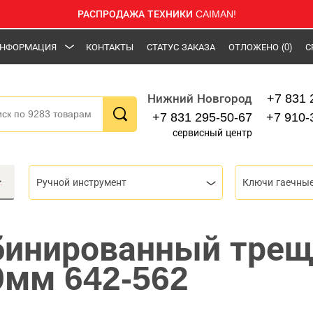
РАСПРОДАЖА ТЕХНИКИ CAIMAN!
НФОРМАЦИЯ
КОНТАКТЫ
СТАТУС ЗАКАЗА
ОТЛОЖЕНО
(0)
С
+7 831 
Нижний Новгород
+7 831 295-50-67
+7 910-
сервисный центр
Ручной инструмент
Ключи гаечны
бинированный тре
9мм 642-562