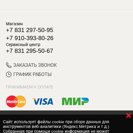
Магазин
+7 831 297-50-95
+7 910-393-80-26
Сервисный центр
+7 831 295-50-67
ЗАКАЗАТЬ ЗВОНОК
ГРАФИК РАБОТЫ
ПРИНИМАЕМ К ОПЛАТЕ
Cайт использует файлы cookie при сборе данных для
© 2017 Магазин Хозяин
инструментов веб-аналитики (Яндекс.Метрика и т.д.)
Собранная при помощи cookie информация не может
Нижний Новгород